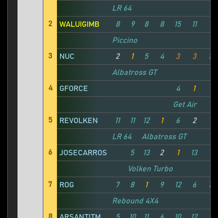
LR 64
2
WALUIGIMB
8
9
8
8
15
11
1
Piccino
3
NUC
2
1
5
4
3
3
10
Albatross GT
4
GFORCE
4
1
3
Get Air
5
REVOLKEN
11
11
12
1
6
2
LR 64
Albatross GT
6
JOSECARROS
5
13
2
1
13
6
Volken Turbo
7
ROG
7
8
1
9
12
6
15
Rebound 4X4
8
ARSANTITM
5
10
11
6
10
12
13