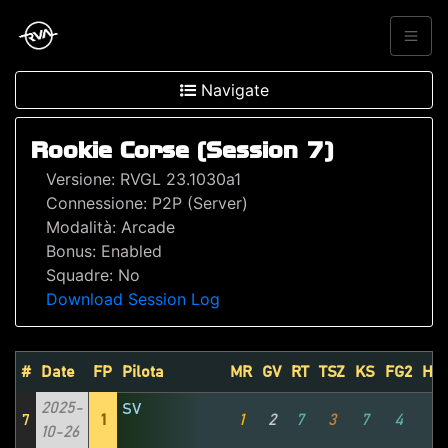
Navigate
Rookie Corse (Session 7)
Versione: RVGL 23.1030a1
Connessione: P2P (Server)
Modalità: Arcade
Bonus: Enabled
Squadre: No
Download Session Log
#
Date
FP
Pilota
MR
GV
RT
TSZ
KS
FG2
HP1
2025-
SV
7
1
1
2
7
3
7
4
2
10-26