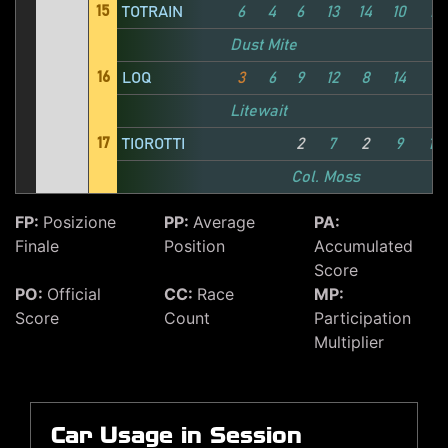
15
TOTRAIN
6
4
6
13
14
10
12
Dust Mite
16
LOQ
3
6
9
12
8
14
9
Litewait
17
TIOROTTI
2
7
2
9
14
Col. Moss
FP:
Posizione
PP:
Average
PA:
Finale
Position
Accumulated
Score
PO:
Official
CC:
Race
MP:
Score
Count
Participation
Multiplier
Car Usage in Session