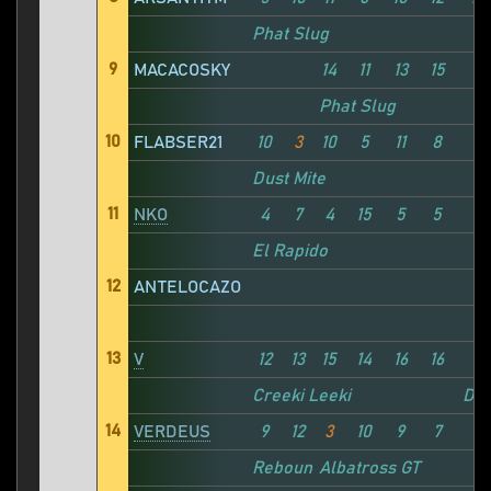
Phat Slug
9
MACACOSKY
14
11
13
15
4
Phat Slug
10
FLABSER21
10
3
10
5
11
8
11
Dust Mite
11
NKO
4
7
4
15
5
5
7
El Rapido
12
ANTELOCAZO
13
V
12
13
15
14
16
16
5
Creeki Leeki
Dus
14
VERDEUS
9
12
3
10
9
7
8
Rebound 4X4
Albatross GT