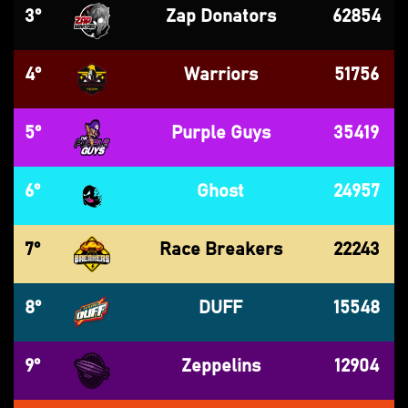
3°
Zap Donators
62854
4°
Warriors
51756
5°
Purple Guys
35419
6°
Ghost
24957
7°
Race Breakers
22243
8°
DUFF
15548
9°
Zeppelins
12904