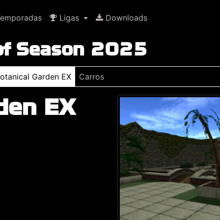
emporadas
Ligas
Downloads
 of Season 2025
otanical Garden EX
Carros
den EX