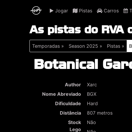
Jogar
Pistas
Carros
T
As pistas do RVA
Temporadas »
Season 2025 »
Pistas »
B
Botanical Gar
Author
Xarc
Nome Abreviado
BGX
Dificuldade
Hard
Distância
807 metros
Stock
Não
Lego
Não