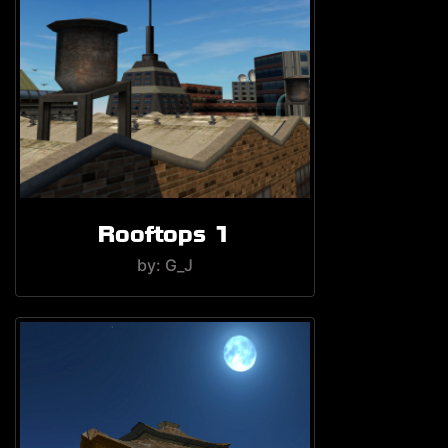
Rooftops 1
by: G_J