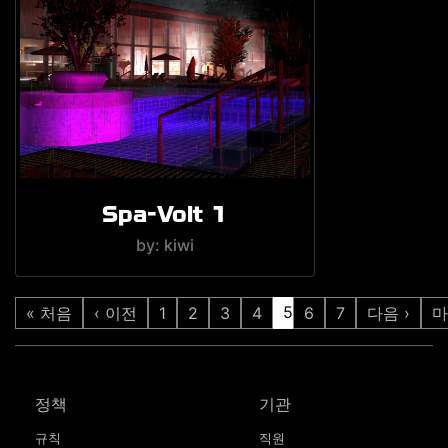
Spa-Volt 1
by: kiwi
5
« 처음
‹ 이전
1
2
3
4
6
7
다음 ›
마
정책
기관
규칙
직원