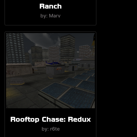
Ranch
by: Marv
Rooftop Chase: Redux
by: r6te