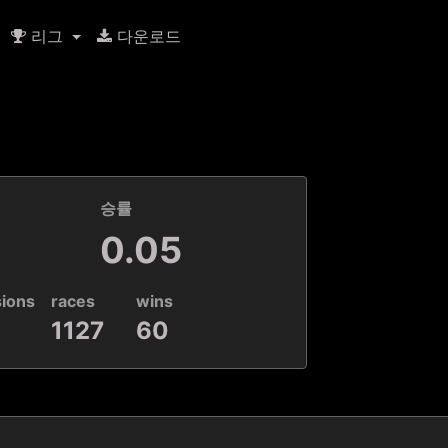
리그
다운로드
k
승률
0.05
sions
races
wins
1127
60