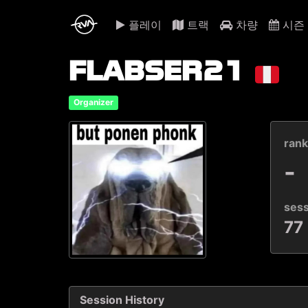
플레이
트랙
차량
시즌
FLABSER21
Organizer
ran
-
ses
77
Session History