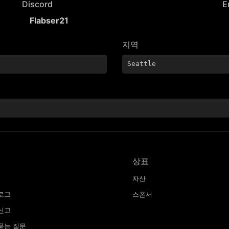
Discord
E
Flabser21
지역
Seattle
상표
자산
로그
스폰서
신고
묻는 질문