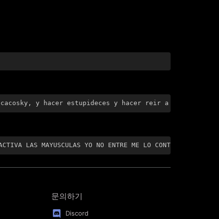
acacosky, y hacer estupideces y hacer reir a la gente y.
ACTIVA LAS MAYUSCULAS YO NO ENTRE ME LO CONTARON MIS AMI
문의하기
Discord