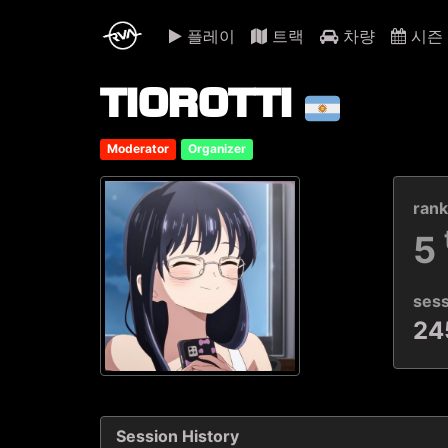
플레이
트랙
차량
시즌
TIOROTTI
Moderator
Organizer
ran
5
ses
24
Session History