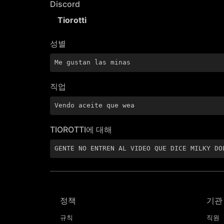
Discord
Tiorotti
성별
Me gustan las minas
직업
Vendo aceite que wea
TIOROTTI에 대해
GENTE NO ENTREN AL VIDEO QUE DICE MILKY DO
정책
기관
규칙
직원