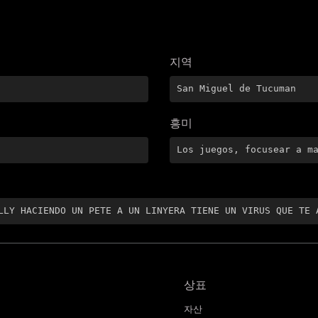
지역
San Miguel de Tucuman
흥미
Los juegos, focusear a m
LLY HACIENDO UN PETE A UN LINYERA TIENE UN VIRUS QUE TE 
상표
자산