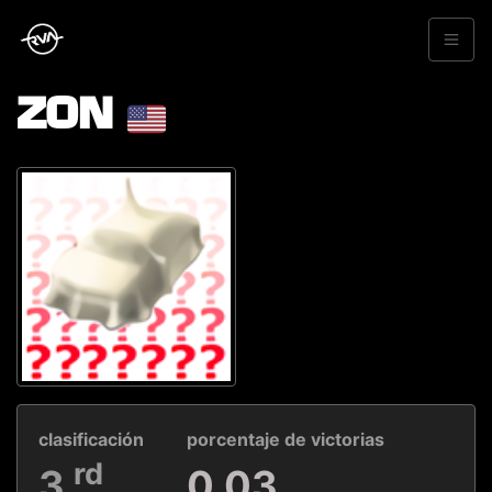
ZON
clasificación
porcentaje de victorias
rd
3
0.03