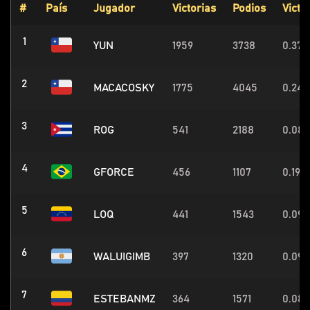
#
País
Jugador
Victorias
Podios
Victo
1
YUN
1959
3738
0.37
2
MACACOSKY
1775
4045
0.24
3
ROG
541
2188
0.08
4
GFORCE
456
1107
0.19
5
LOQ
441
1543
0.09
6
WALUIGIMB
397
1320
0.09
7
ESTEBANMZ
364
1571
0.08