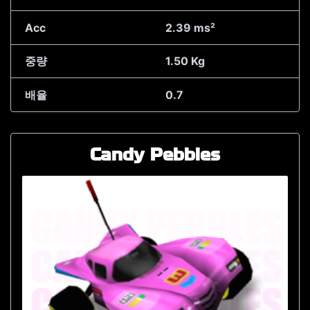
Acc
2.39 ms²
중량
1.50 Kg
배율
0.7
Candy Pebbles