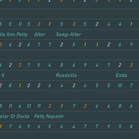
4
1
5
1
1
2
3
1
2
3
1
1
2
5
5
11
5
3
1
5
3
5
2
4
4
1
lter
Ilmenite
Petty
Alter
Saeger
Alter
3
6
2
6
7
7
2
5
1
1
2
6
9
6
2
3
7
5
4
8
6
9
4
7
2
3
y X
Roadzilla
Endo
2
8
1
2
2
6
4
2
4
5
5
10
7
8
11
4
13
11
3
1
7
3
6
6
8
6
ief
olar Star
Docta
Petty
Napalm
1
7
6
9
6
5
6
4
7
7
9
5
8