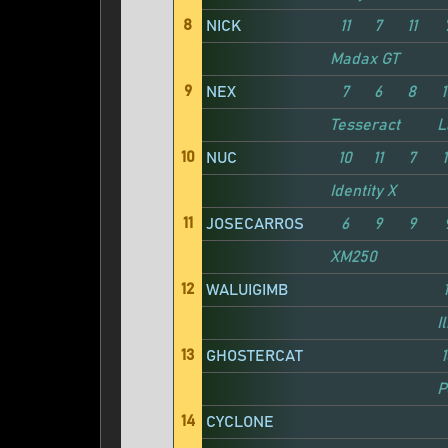
8
NICK
11
7
11
Madax GT
9
NEX
7
6
8
1
Tesseract
L
10
NUC
10
11
7
1
Identity X
11
JOSECARROS
6
9
9
XM250
12
WALUIGIMB
1
I
13
GHOSTERCAT
1
P
14
CYCLONE