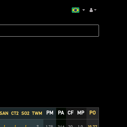
PM
PA
CF
MP
PO
SAN
CT2
SO2
TWM