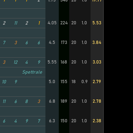
1
1
1
2
1.75
346
20
1.0
19.77
4.05
224
20
1.0
5.53
2
11
2
1
4.5
173
20
1.0
3.84
7
3
6
6
5.55
168
20
1.0
3.03
3
12
4
9
Spettrale
5.0
155
18
0.9
2.79
10
9
6.8
189
20
1.0
2.78
11
6
8
3
6.3
150
20
1.0
2.38
6
4
9
7