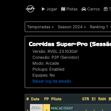
Jogar
Pistas
Carros
T
Temporadas »
Season 2024 »
Ranking 1
Corridas Super-Pro (Sessã
Versão: RVGL 23.1030a1
Conexão: P2P (Servidor)
Modo: Arcade
Pickups: Enabled
Equipes: No
Baixar log da sessão
#
Date
FP
Piloto
STR
E1
RAN
B
2024-
MACACOSKY