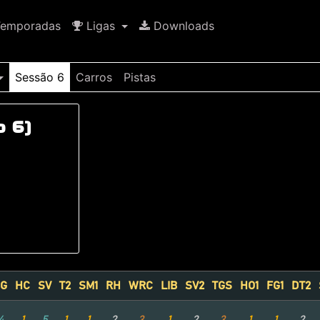
emporadas
Ligas
Downloads
Sessão 6
Carros
Pistas
o 6)
G
HC
SV
T2
SM1
RH
WRC
LIB
SV2
TGS
HO1
FG1
DT2