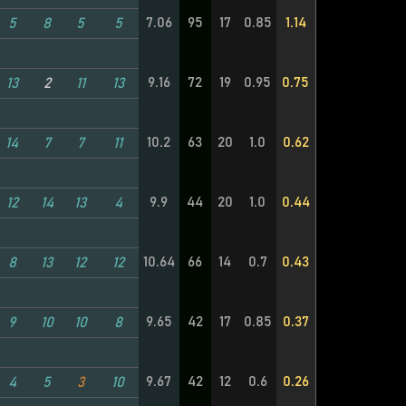
7.06
95
17
0.85
1.14
5
8
5
5
9.16
72
19
0.95
0.75
13
2
11
13
o
10.2
63
20
1.0
0.62
14
7
7
11
9.9
44
20
1.0
0.44
12
14
13
4
10.64
66
14
0.7
0.43
8
13
12
12
9.65
42
17
0.85
0.37
9
10
10
8
9.67
42
12
0.6
0.26
4
5
3
10