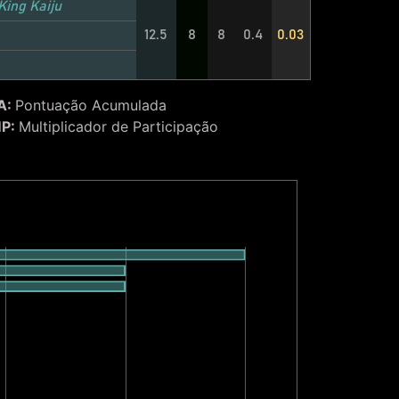
ite
King Kaiju
12.5
8
8
0.4
0.03
A:
Pontuação Acumulada
P:
Multiplicador de Participação