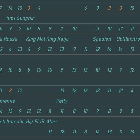
7
14
10
3
4
6
8
3
3
10
Ilmenite
Gungnir
0
9
7
10
8
9
7
10
11
10
12
11
a Rossa
King Moloko
King Kaiju
Spedion
Oblitenitr
2
4
13
4
9
12
10
9
11
12
14
14
13
9
10
8
8
10
10
9
13
13
10
12
7
12
1
3
12
13
12
12
13
11
13
4
lmenite
Petty
4
12
9
12
12
8
11
8
10
9
8
9
5
etty
Ilmenite
Giga Chief
FLIR
Alter
11
12
11
8
14
13
11
14