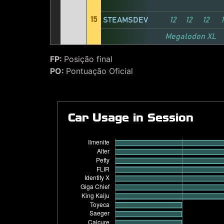
15
STEAMSDEV
12
12
12
1
Megalodon XL
FP:
Posição final
PO:
Pontuação Oficial
Car Usage in Session