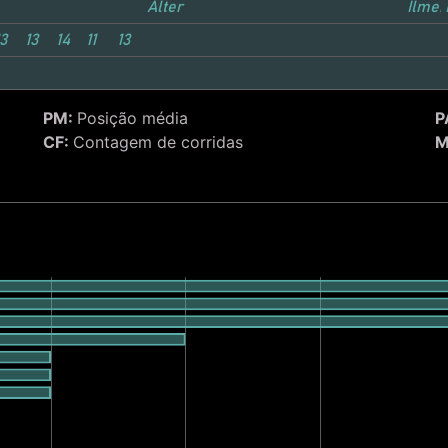
Alter
Ilmen
3
13
14
11
13
PM:
Posição média
P
CF:
Contagem de corridas
M