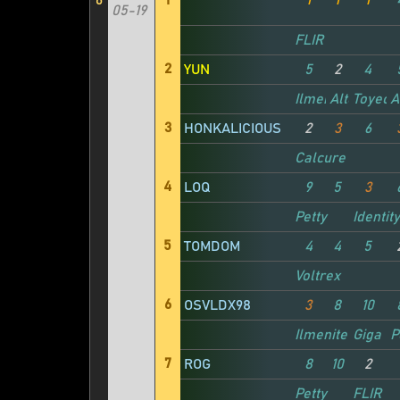
6
1
1
1
1
05-19
FLIR
2
YUN
5
2
4
Ilmenite
Alter
Toyeca
A
3
HONKALICIOUS
2
3
6
Calcure
4
LOQ
9
5
3
Petty
Identit
5
TOMDOM
4
4
5
Voltrex
6
OSVLDX98
3
8
10
Ilmenite
Giga Ch
P
7
ROG
8
10
2
Petty
FLIR