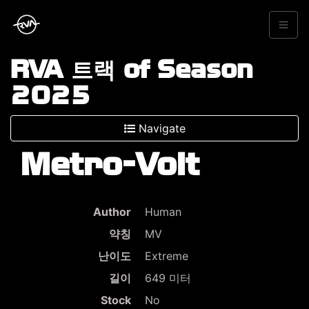
RVA 트랙 of Season
2025
Navigate
Metro-Volt
Author
Human
약칭
MV
난이도
Extreme
길이
649 미터
Stock
No