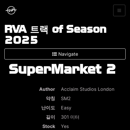
RVA 트랙 of Season
2025
Navigate
SuperMarket 2
Author
Acclaim Studios London
약칭
SM2
난이도
Easy
길이
301 미터
Stock
Yes