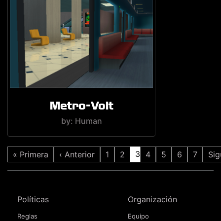
Metro-Volt
by: Human
3
« Primera
‹ Anterior
1
2
4
5
6
7
Sig
Políticas
Organización
Reglas
Equipo