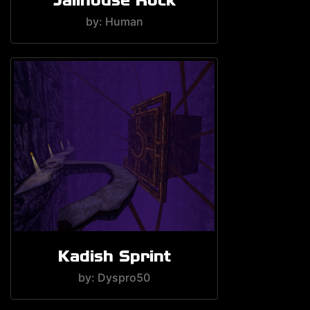
by: Human
Kadish Sprint
by: Dyspro50