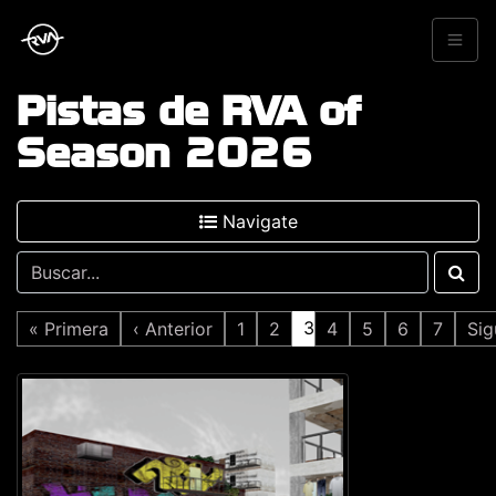
Pistas de RVA of
Season 2026
Navigate
3
« Primera
‹ Anterior
1
2
4
5
6
7
Sig