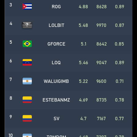
3
ROG
4.88
8628
0.89
19
4
LOLBIT
5.48
9970
0.87
1
5
GFORCE
5.1
8642
0.85
18
6
LOQ
5.46
9047
0.89
18
7
WALUIGIMB
5.22
9600
0.71
17
8
ESTEBANMZ
4.69
8735
0.78
16
9
SV
4.7
7167
0.77
15
10