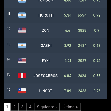
TOMDOM
4.68
7207
0.78
15
11
TIOROTTI
5.34
6554
0.72
12
12
ZON
6.6
3828
0.7
5
13
IGASHI
3.92
2434
0.63
5
14
PYXI
4.21
2027
0.94
4
15
JOSECARROS
6.84
2624
0.66
3
16
LINGOT
7.09
2436
0.76
3
1
2
3
4
Siguiente ›
Última »