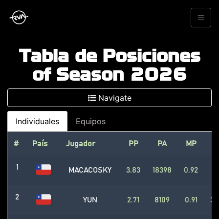
Tabla de Posiciones
of Season 2026
Navigate
Individuales
Equipos
#
País
Jugador
PP
PA
MP
1
MACACOSKY
3.83
18398
0.92
5
2
YUN
2.71
8109
0.91
33