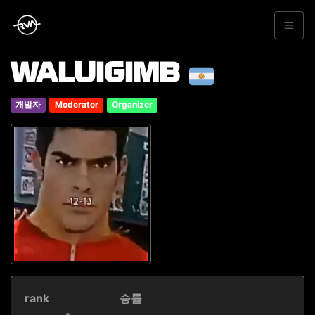
WALUIGIMB
개발자
Moderator
Organizer
rank
승률