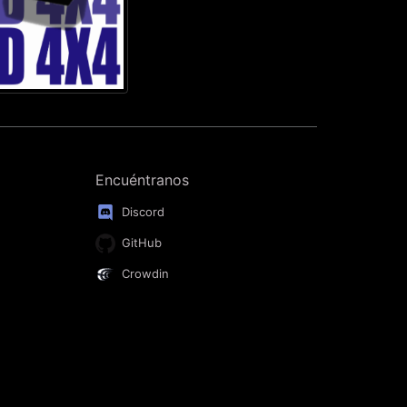
Encuéntranos
Discord
GitHub
Crowdin