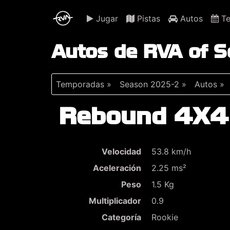
Jugar
Pistas
Autos
Te
Autos de RVA of 
Temporadas »
Season 2025-2 »
Autos »
Rebound 4X4
Velocidad
53.8 km/h
Aceleración
2.25 ms²
Peso
1.5 Kg
Multiplicador
0.9
Categoría
Rookie