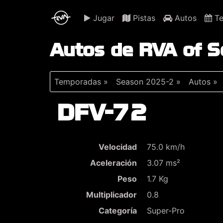
Jugar
Pistas
Autos
Te
Autos de RVA of 
Temporadas »
Season 2025-2 »
Autos »
DFV-72
Velocidad
75.0 km/h
Aceleración
3.07 ms²
Peso
1.7 Kg
Multiplicador
0.8
Categoría
Super-Pro