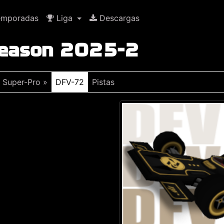
mporadas
Liga
Descargas
Season 2025-2
Super-Pro »
DFV-72
Pistas