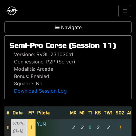
Navigate
Semi-Pro Corse (Session 11)
Versione: RVGL 23.1030a1
Connessione: P2P (Server)
Modalità: Arcade
Bonus: Enabled
Squadre: No
Download Session Log
#
Date
FP
Pilota
MX
M1
T1
KS
TW1
SO2
AP1
2025-
YUN
11
1
2
2
5
2
2
1
1
01-16