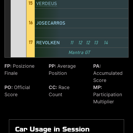
15
VERDEUS
16
JOSECARROS
17
REVOLKEN
11
12
12
13
14
Mantra GT
FP:
Posizione
PP:
Average
PA:
Finale
Position
Accumulated
Score
PO:
Official
CC:
Race
MP:
Score
Count
Participation
Multiplier
Car Usage in Session