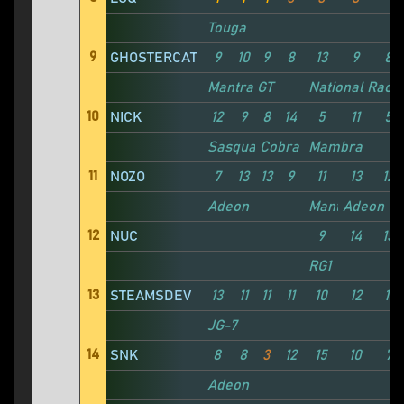
Touga
9
GHOSTERCAT
9
10
9
8
13
9
8
Mantra GT
National Race
10
NICK
12
9
8
14
5
11
5
Sasquatch
Cobra Max
Mambra
11
NOZO
7
13
13
9
11
13
12
Adeon
Mantra GT
Adeon
12
NUC
9
14
13
RG1
13
STEAMSDEV
13
11
11
11
10
12
11
JG-7
14
SNK
8
8
3
12
15
10
7
Adeon