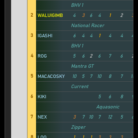
BHV 1
2
WALUIGIMB
4
3
6
4
1
2
3
National Racer
3
IGASHI
6
4
4
1
4
4
4
BHV 1
4
ROG
5
6
2
6
7
6
2
Mantra GT
5
MACACOSKY
10
5
7
10
8
7
10
Current
6
KIKI
5
6
8
9
Aquasonic
7
NEX
3
7
10
7
12
5
6
Zipper
8
LOQ
1
1
1
3
3
3