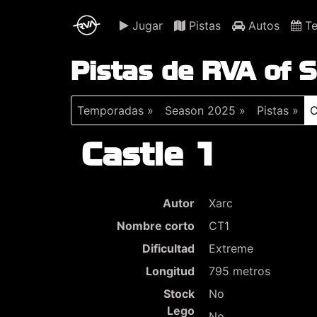
Jugar
Pistas
Autos
Te
Pistas de RVA of
Temporadas »
Season 2025 »
Pistas »
C
Castle 1
Autor
Xarc
Nombre corto
CT1
Dificultad
Extreme
Longitud
795 metros
Stock
No
Lego
No