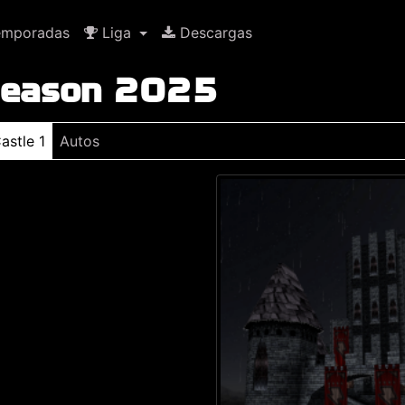
mporadas
Liga
Descargas
 Season 2025
astle 1
Autos