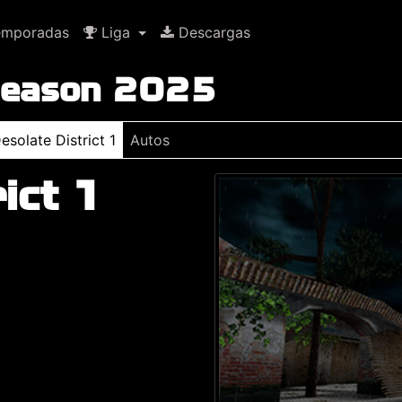
mporadas
Liga
Descargas
 Season 2025
esolate District 1
Autos
ict 1