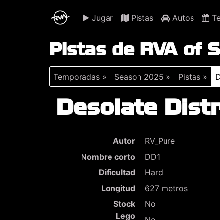
Jugar
Pistas
Autos
Te
Pistas de RVA of
Temporadas »
Season 2025 »
Pistas »
D
Desolate Distr
Autor
RV_Pure
Nombre corto
DD1
Dificultad
Hard
Longitud
627 metros
Stock
No
Lego
No