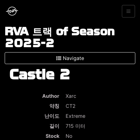
RVA 트랙 of Season
2025-2
Navigate
Castle 2
Author
Xarc
약칭
CT2
난이도
Extreme
길이
715 미터
Stock
No