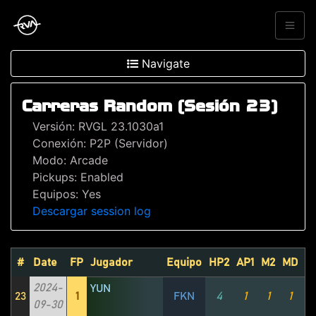
Navigate
Carreras Random (Sesión 23)
Versión: RVGL 23.1030a1
Conexión: P2P (Servidor)
Modo: Arcade
Pickups: Enabled
Equipos: Yes
Descargar session log
#
Date
FP
Jugador
Equipo
HP2
AP1
M2
MD
T
2024-
YUN
23
1
FKN
4
1
1
1
09-30