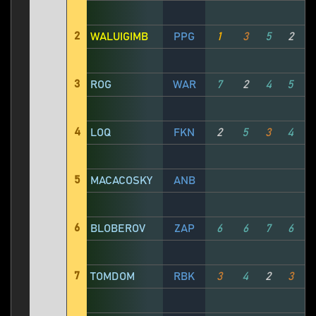
2
WALUIGIMB
PPG
1
3
5
2
3
ROG
WAR
7
2
4
5
4
LOQ
FKN
2
5
3
4
5
MACACOSKY
ANB
6
BLOBEROV
ZAP
6
6
7
6
7
TOMDOM
RBK
3
4
2
3