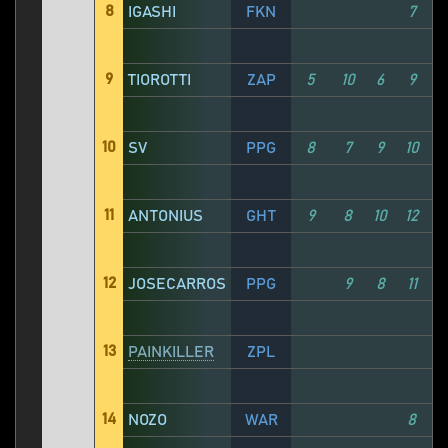
8
IGASHI
FKN
7
9
TIOROTTI
ZAP
5
10
6
9
10
SV
PPG
8
7
9
10
11
ANTONIUS
GHT
9
8
10
12
12
JOSECARROS
PPG
9
8
11
13
PAINKILLER
ZPL
14
NOZO
WAR
8