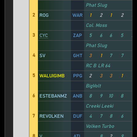
Phat Slug
2
ROG
WAR
1
2
1
2
3
Col. Moss
3
CYC
ZAP
5
6
6
5
2
Phat Slug
4
SV
GHT
3
1
7
7
6
RC Bandit
LR 64
5
WALUIGIMB
PPG
2
3
3
1
8
BigVolt
6
ESTEBANMZ
ANB
8
9
10
8
Creeki Leeki
7
REVOLKEN
DUF
4
7
8
6
5
Volken Turbo
8
V
ATL
8
2
9
4