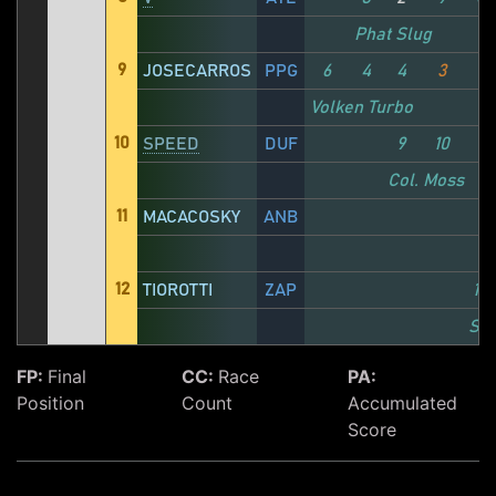
Phat Slug
9
JOSECARROS
PPG
6
4
4
3
7
Volken Turbo
10
SPEED
DUF
9
10
9
Col. Moss
11
MACACOSKY
ANB
12
TIOROTTI
ZAP
10
Spr
FP:
Final
CC:
Race
PA:
Position
Count
Accumulated
Score