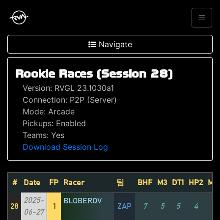
Navigate
Rookie Races (Session 28)
Version: RVGL 23.1030a1
Connection: P2P (Server)
Mode: Arcade
Pickups: Enabled
Teams: Yes
Download Session Log
#
Date
FP
Racer
팀
BHF
M3
DT1
HP2
MU
2025-
BLOBEROV
28
1
ZAP
7
5
5
4
1
06-27