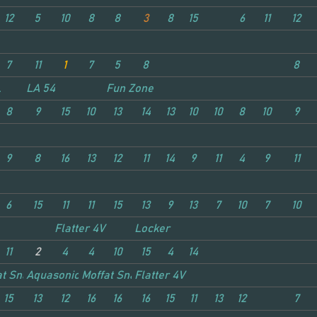
12
5
10
8
8
3
8
15
6
11
12
7
11
1
7
5
8
8
L
LA 54
Fun Zone
8
9
15
10
13
14
13
10
10
8
10
9
9
8
16
13
12
11
14
9
11
4
9
11
6
15
11
11
15
13
9
13
7
10
7
10
Flatter 4V
Locker
11
2
4
4
10
15
4
14
at Snake
Aquasonic
Moffat Snake
Flatter 4V
15
13
12
16
16
16
15
11
13
12
7