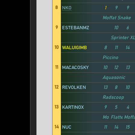
8
NKO
1
9
9
Moffat Snake
9
ESTEBANMZ
10
6
Sprinter X
10
WALUIGIMB
8
11
14
Piccino
11
MACACOSKY
10
12
13
Aquasonic
12
REVOLKEN
13
8
10
Radscoop
13
KARTINOX
9
5
4
Moffat Snake
Flatter 4V
Moff
14
NUC
11
14
15