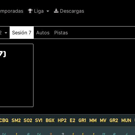
mporadas
Liga
Descargas
 2
Sesión 7
Autos
Pistas
7)
CBQ
SM2
SO2
SV1
BGX
HP2
E2
GR1
MM
MV
GR2
MUN