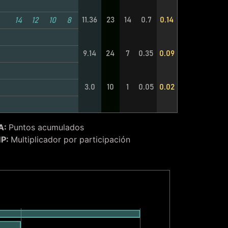
11.36
23
14
0.7
0.14
14
12
10
8
9.14
24
7
0.35
0.09
3.0
10
1
0.05
0.02
A:
Puntos acumulados
P:
Multiplicador por participación