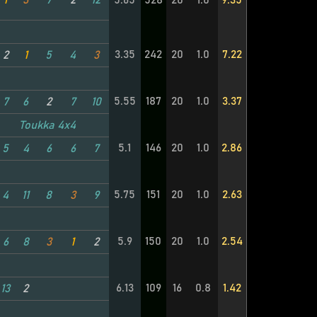
1
3
7
2
12
5.65
528
20
1.0
9.35
3.35
242
20
1.0
7.22
2
1
5
4
3
5.55
187
20
1.0
3.37
7
6
2
7
10
Toukka 4x4
5.1
146
20
1.0
2.86
5
4
6
6
7
5.75
151
20
1.0
2.63
4
11
8
3
9
5.9
150
20
1.0
2.54
6
8
3
1
2
6.13
109
16
0.8
1.42
13
2