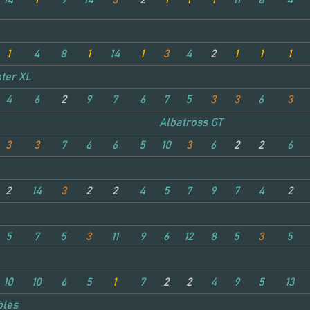
14
1
9
14
3
2
1
1
1
11
8
4
1
4
8
1
14
1
3
4
2
1
1
1
nter XL
4
6
2
9
7
6
7
5
3
3
6
3
Albatross GT
3
3
7
6
6
5
10
3
6
2
2
6
2
14
3
2
2
4
5
7
9
7
4
2
5
7
5
3
11
9
6
12
8
5
3
5
10
10
6
5
1
7
2
2
4
9
5
13
bles