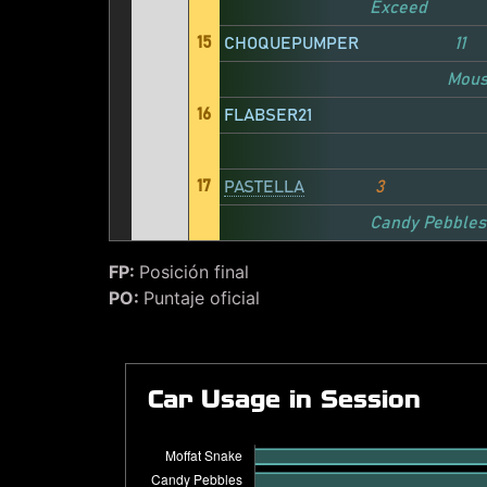
Exceed
15
CHOQUEPUMPER
11
Mou
16
FLABSER21
17
PASTELLA
3
Candy Pebbles
FP:
Posición final
PO:
Puntaje oficial
Car Usage in Session