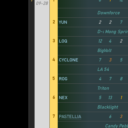
7
1
6
1
12
09-28
Downforce
2
YUN
2
2
7
D-Maxx
Mongoose
Spri
3
LOQ
12
4
2
BigVolt
4
CYCLONE
7
3
5
LA 54
5
ROG
4
7
8
Triton
6
NEX
5
13
1
Blacklight
7
PASTELLIA
6
3
Candy Peb