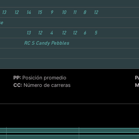
13
12
14
15
9
10
11
8
12
se
13
12
4
12
12
6
5
RC San
Candy Pebbles
PP:
Posición promedio
P
CC:
Número de carreras
M