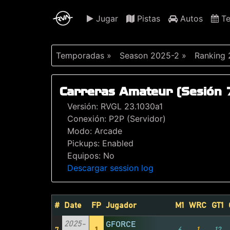
Jugar
Pistas
Autos
Te
Temporadas »
Season 2025-2 »
Ranking
Carreras Amateur (Sesión 
Versión: RVGL 23.1030a1
Conexión: P2P (Servidor)
Modo: Arcade
Pickups: Enabled
Equipos: No
Descargar session log
#
Date
FP
Jugador
M1
WRC
GT1
2025-
GFORCE