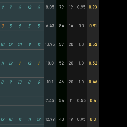
8.05
79
19
0.95
0.93
9
7
4
12
4
6.43
84
14
0.7
0.91
3
5
9
5
5
10.75
57
20
1.0
0.53
10
13
10
9
11
10.0
52
20
1.0
0.52
11
12
1
13
1
10.1
46
20
1.0
0.46
8
9
13
8
6
7.45
54
11
0.55
0.4
12.79
40
19
0.95
0.3
12
10
11
11
13