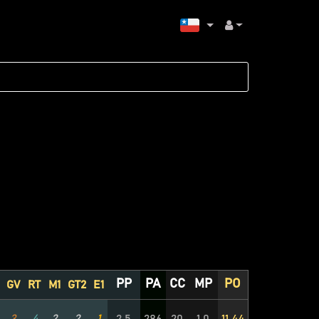
PP
PA
CC
MP
PO
GV
RT
M1
GT2
E1