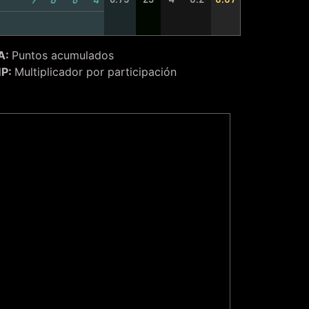
9
8
6
4
A:
Puntos acumulados
P:
Multiplicador por participación