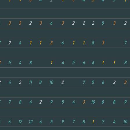
1
1
3
4
2
1
3
4
3
4
5
1
4
3
3
2
3
6
3
2
2
2
5
3
2
7
2
6
1
1
3
6
1
1
8
3
7
3
5
4
8
1
4
5
6
6
1
1
8
2
4
2
11
8
10
2
7
5
6
2
3
5
7
8
4
2
9
5
4
3
10
8
8
9
6
6
12
12
6
5
9
7
8
1
7
4
10