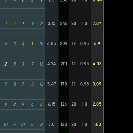
3
4
2
2
1
2.5
286
20
1.0
11.44
3.15
248
20
1.0
7.87
1
1
1
9
2
4.05
209
19
0.95
4.9
6
3
4
1
10
4.74
201
19
0.95
4.03
2
5
3
7
13
5.47
178
19
0.95
3.09
7
8
7
3
12
6.15
126
20
1.0
2.05
9
2
9
4
3
7.0
128
20
1.0
1.83
10
6
10
5
8