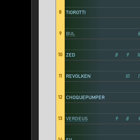
8
TIOROTTI
9
BUL
10
ZED
8
9
1
11
REVOLKEN
10
1
12
CHOQUEPUMPER
13
VERDEUS
9
8
14