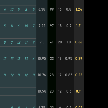
6.38
99
16
0.8
1.24
4
10
5
8
5
7.22
97
18
0.9
1.21
5
11
6
10
7
9.3
61
20
1.0
0.66
8
7
12
11
9
10.95
33
19
0.95
0.29
12
13
13
13
6
10.76
28
17
0.85
0.22
11
12
11
12
11
10.58
20
12
0.6
0.11
6.75
23
4
0.2
0.07