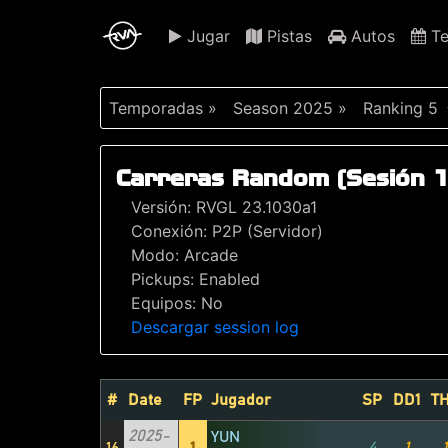
Jugar
Pistas
Autos
Te
Temporadas »
Season 2025 »
Ranking 5
Carreras Random (Sesión 
Versión: RVGL 23.1030a1
Conexión: P2P (Servidor)
Modo: Arcade
Pickups: Enabled
Equipos: No
Descargar session log
#
Date
FP
Jugador
SP
DD1
T
2025-
YUN