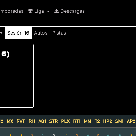
mporadas
Liga
Descargas
Sesión 16
Autos
Pistas
16)
H2
MX
RVT
RH
AQ1
STR
PLX
RT1
MM
T2
HP2
SM1
AP2