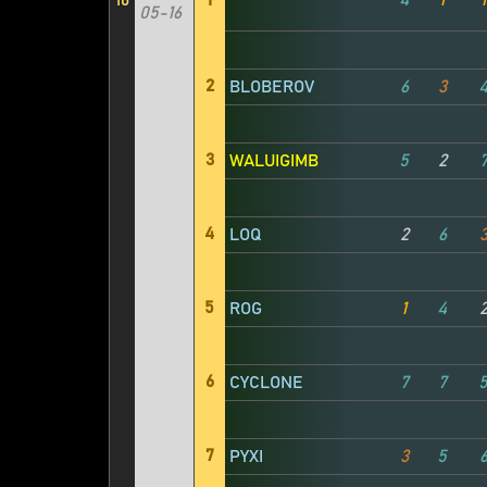
16
1
4
1
1
05-16
2
BLOBEROV
6
3
3
WALUIGIMB
5
2
4
LOQ
2
6
5
ROG
1
4
6
CYCLONE
7
7
7
PYXI
3
5