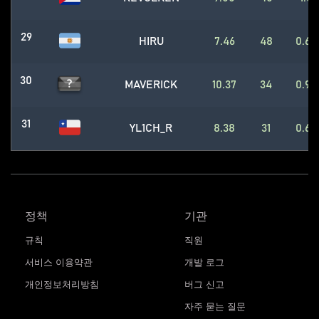
29
HIRU
7.46
48
0.65
30
MAVERICK
10.37
34
0.95
31
YL1CH_R
8.38
31
0.65
정책
기관
규칙
직원
서비스 이용약관
개발 로그
개인정보처리방침
버그 신고
자주 묻는 질문