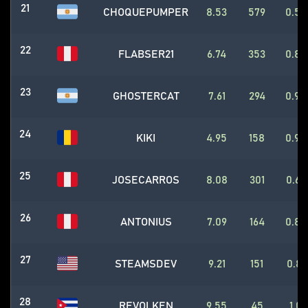
21
CHOQUEPUMPER
8.53
579
0.57
22
FLABSER21
6.74
353
0.86
23
GHOSTERCAT
7.61
294
0.95
24
KIKI
4.95
158
0.95
25
JOSECARROS
8.08
301
0.63
26
ANTONIUS
7.09
164
0.83
27
STEAMSDEV
9.21
151
0.81
28
REVOLKEN
9.55
45
1.0