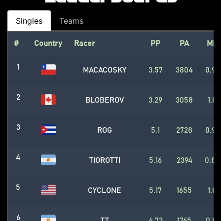
Singles
Teams
#
Country
Racer
PP
PA
MP
1
MACACOSKY
3.57
3804
0.94
2
BLOBEROV
3.29
3058
1.0
3
ROG
5.1
2728
0.96
4
TIOROTTI
5.16
2394
0.87
5
CYCLONE
5.17
1655
1.0
6
TT
4.72
1765
0.81