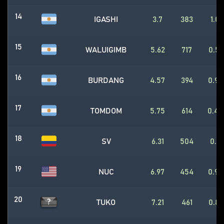
14
IGASHI
3.7
383
1.0
15
WALUIGIMB
5.62
717
0.51
16
BURDANG
4.57
394
0.93
17
TOMDOM
5.75
614
0.49
18
SV
6.31
504
0.7
19
NUC
6.97
454
0.94
20
TUKO
7.21
461
0.81