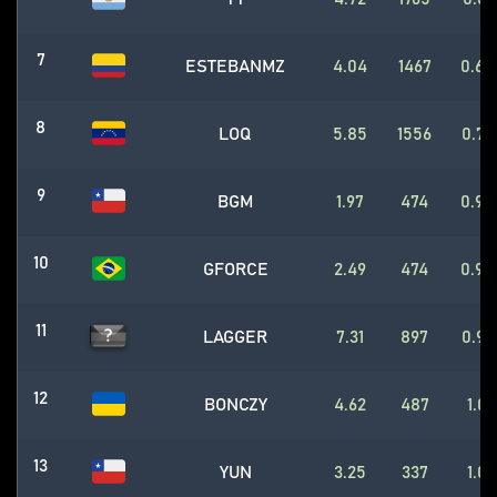
7
ESTEBANMZ
4.04
1467
0.64
8
LOQ
5.85
1556
0.79
9
BGM
1.97
474
0.95
10
GFORCE
2.49
474
0.98
11
LAGGER
7.31
897
0.92
12
BONCZY
4.62
487
1.0
13
YUN
3.25
337
1.0