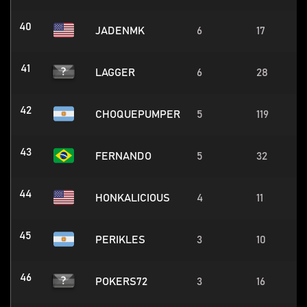
40
JADENMK
6
17
41
LAGGER
6
28
42
CHOQUEPUMPER
5
119
43
FERNANDO
5
32
44
HONKALICIOUS
4
11
45
PERIKLES
3
10
46
POKERS72
3
16