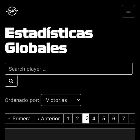
Estadísticas
Globales
Ordenado por:
3
« Primera
‹ Anterior
1
2
4
5
6
7
…