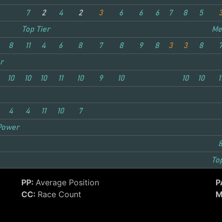
7
2
4
2
3
6
6
6
7
8
5
Top Tier
Me
8
11
4
6
8
7
8
9
8
3
3
8
r
10
10
10
11
10
9
10
10
10
1
4
4
11
10
7
r
Power
To
PP:
Average Position
P
CC:
Race Count
M