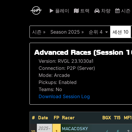
플레이
트랙
차량
시즌
시즌 »
Season 2025 »
순위 4
세션 10
Advanced Races (Session 1
Version: RVGL 23.1030a1
Connection: P2P (Server)
Mode: Arcade
Pickups: Enabled
Teams: No
Download Session Log
#
Date
FP
Racer
BGX
T15
MF1
2025-
MACACOSKY