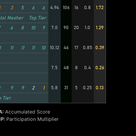
4.94
106
16
0.8
1.72
3
3
5
6
6
tal Masher
Top Tier
7.0
90
20
1.0
1.29
7
6
8
10
9
10.12
46
17
0.85
0.39
1
11
11
11
10
7.5
48
8
0.4
0.26
5.8
31
5
0.25
0.13
8
9
9
2
1
p Tier
A:
Accumulated Score
P:
Participation Multiplier