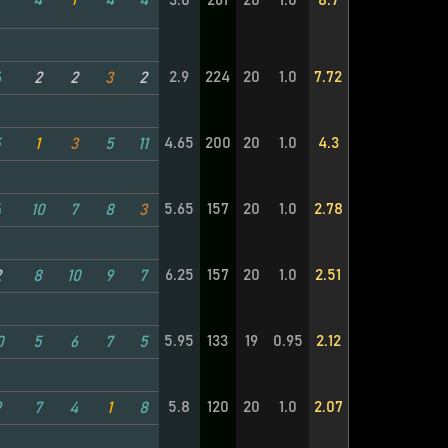
4
1
4
4
3.0
261
20
1.0
8.7
2.9
224
20
1.0
7.72
6
2
2
3
2
4.65
200
20
1.0
4.3
5
1
3
5
11
5.65
157
20
1.0
2.78
4
10
7
8
3
6.25
157
20
1.0
2.51
2
8
10
9
7
5.95
133
19
0.95
2.12
0
5
6
7
5
5.8
120
20
1.0
2.07
9
7
4
1
8