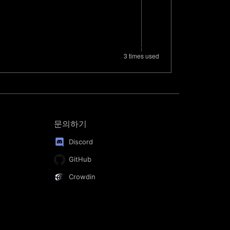
문의하기
Discord
GitHub
Crowdin