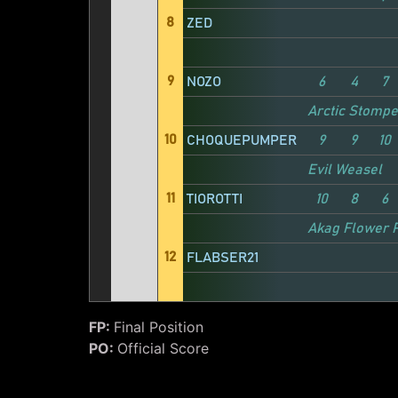
8
ZED
9
NOZO
6
4
7
Arctic Stompe
10
CHOQUEPUMPER
9
9
10
Evil Weasel
11
TIOROTTI
10
8
6
Akagi Attacke
Flower 
12
FLABSER21
FP:
Final Position
PO:
Official Score