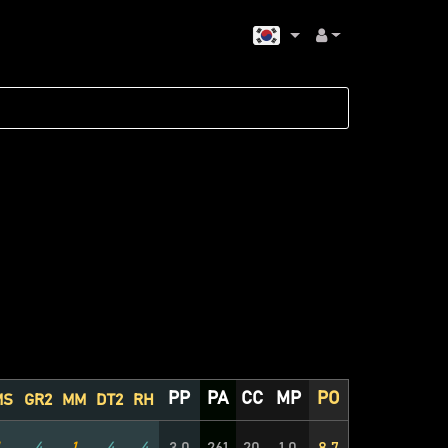
PP
PA
CC
MP
PO
MS
GR2
MM
DT2
RH