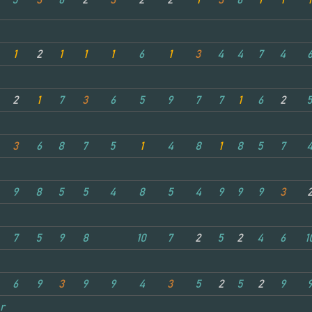
5
3
6
2
3
2
2
1
3
6
1
1
1
1
2
1
1
1
6
1
3
4
4
7
4
2
1
7
3
6
5
9
7
7
1
6
2
3
6
8
7
5
1
4
8
1
8
5
7
9
8
5
5
4
8
5
4
9
9
9
3
7
5
9
8
10
7
2
5
2
4
6
1
6
9
3
9
9
4
3
5
2
5
2
9
r