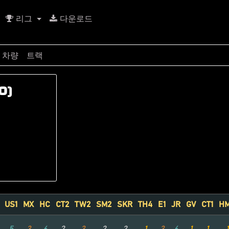
리그
다운로드
차량
트랙
0)
US1
MX
HC
CT2
TW2
SM2
SKR
TH4
E1
JR
GV
CT1
H