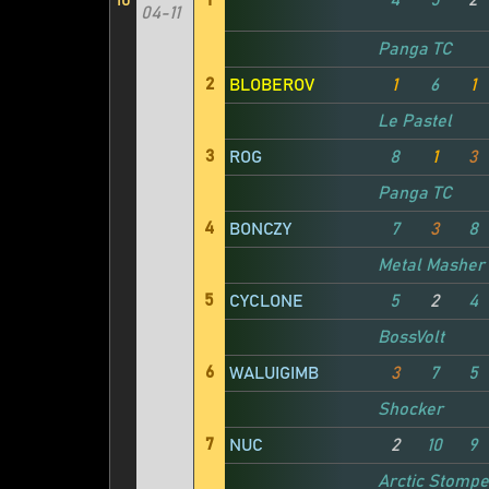
10
1
4
5
2
04-11
Panga TC
2
BLOBEROV
1
6
1
Le Pastel
3
ROG
8
1
3
Panga TC
4
BONCZY
7
3
8
Metal Masher
5
CYCLONE
5
2
4
BossVolt
6
WALUIGIMB
3
7
5
Shocker
7
NUC
2
10
9
Arctic Stompe